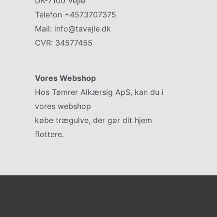
DK-7100 Vejle
Gulv Sh
Telefon +4573707375
Referenc
Mail: info@tavejle.dk
Privatliv
CVR: 34577455
Cookiepo
Vores Webshop
Hos Tømrer Alkærsig ApS, kan du i
vores webshop
gulvhaandvaerk.dk
købe trægulve, der gør dit hjem
flottere.