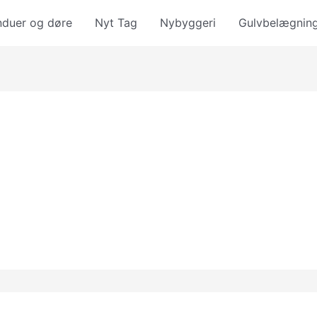
nduer og døre
Nyt Tag
Nybyggeri
Gulvbelægnin