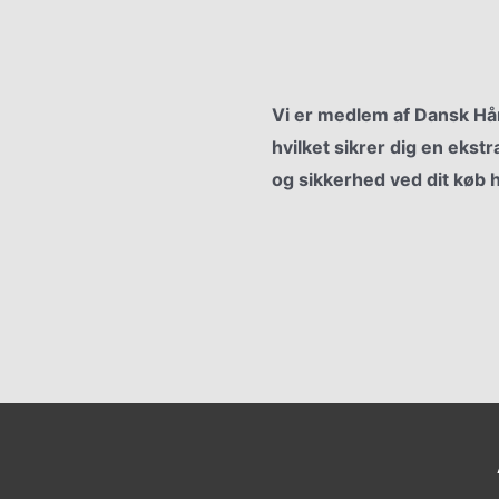
owroom
Nyt Tag
er
Gulvbelægning
spolitik
litik
Vi er medlem af Dansk H
hvilket sikrer dig en ekstr
og sikkerhed ved dit køb 