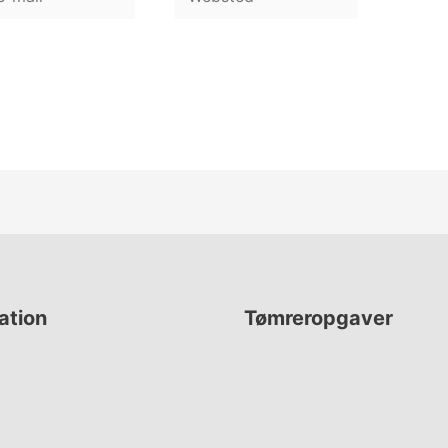
ation
Tømreropgaver
Renovering
Vinduer & Døre