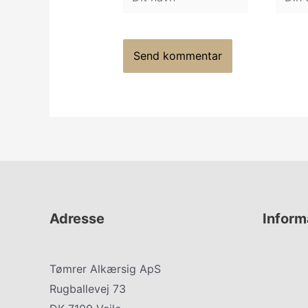
navn*
e-
mail*
Adresse
Inform
Tømrer Alkærsig ApS
Kontakt
Rugballevej 73
Om os