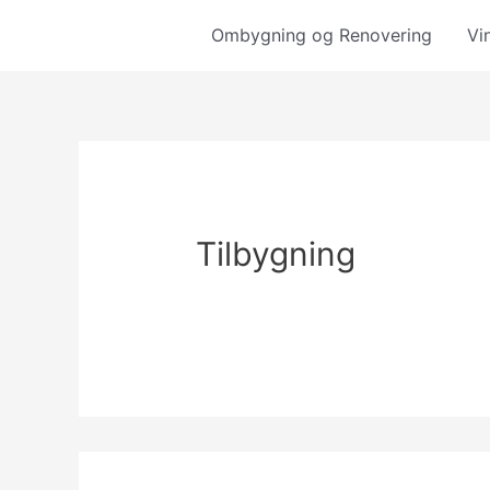
Gå
Ombygning og Renovering
Vi
til
indholdet
Tilbygning