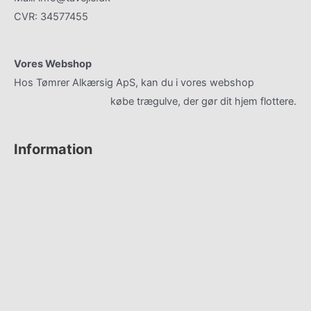
CVR: 34577455
Vores Webshop
Hos Tømrer Alkærsig ApS, kan du i vores webshop
gulvhaandvaerk.dk
købe trægulve, der gør dit hjem flottere.
Information
Kontakt
Om os
Gulv Showroom
Referencer
Privatlivspolitik
Cookiepolitik