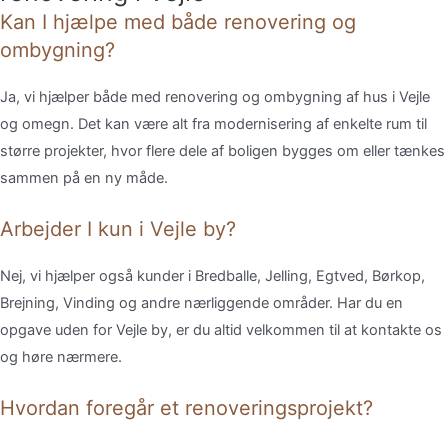
Kan I hjælpe med både renovering og
ombygning?
Ja,
vi
hjælper
både
med
renovering
og
ombygning
af
hus
i
Vejle
og
omegn.
Det
kan
være
alt
fra
modernisering
af
enkelte
rum
til
større
projekter,
hvor
flere
dele
af
boligen
bygges
om
eller
tænkes
sammen
på
en
ny
måde.
Arbejder I kun i Vejle by?
Nej,
vi
hjælper
også
kunder
i
Bredballe,
Jelling,
Egtved,
Børkop,
Brejning,
Vinding
og
andre
nærliggende
områder.
Har
du
en
opgave
uden
for
Vejle
by,
er
du
altid
velkommen
til
at
kontakte
os
og
høre
nærmere.
Hvordan foregår et renoveringsprojekt?