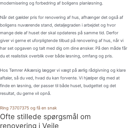
modernisering
og
forbedring
af
boligens
planløsning.
Når
det
gælder
pris
for
renovering
af
hus,
afhænger
det
også
af
boligens
nuværende
stand,
detaljegraden
i
arbejdet
og
hvor
mange
dele
af
huset
der
skal
opdateres
på
samme
tid.
Derfor
giver
vi
gerne
et
uforpligtende
tilbud
på
renovering
af
hus,
når
vi
har
set
opgaven
og
talt
med
dig
om
dine
ønsker.
På
den
måde
får
du
et
realistisk
overblik
over
både
løsning,
omfang
og
pris.
Hos
Tømrer
Alkærsig
lægger
vi
vægt
på
ærlig
rådgivning
og
klare
aftaler,
så
du
ved,
hvad
du
kan
forvente.
Vi
hjælper
dig
med
at
finde
en
løsning,
der
passer
til
både
huset,
budgettet
og
det
resultat,
du
gerne
vil
opnå.
Ring 73707375 og få en snak
Ofte stillede spørgsmål om
renovering i Vejle