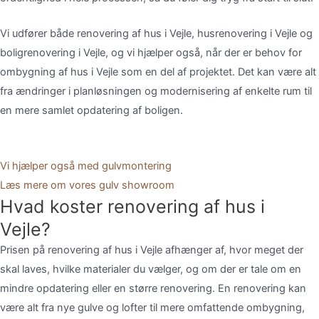
Vi
udfører
både
renovering
af
hus
i
Vejle,
husrenovering
i
Vejle
og
boligrenovering
i
Vejle,
og
vi
hjælper
også,
når
der
er
behov
for
ombygning
af
hus
i
Vejle
som
en
del
af
projektet.
Det
kan
være
alt
fra
ændringer
i
planløsningen
og
modernisering
af
enkelte
rum
til
en
mere
samlet
opdatering
af
boligen.
Vi hjælper også med gulvmontering
Læs mere om vores gulv showroom
Hvad koster renovering af hus i
Vejle?
Prisen
på
renovering
af
hus
i
Vejle
afhænger
af,
hvor
meget
der
skal
laves,
hvilke
materialer
du
vælger,
og
om
der
er
tale
om
en
mindre
opdatering
eller
en
større
renovering.
En
renovering
kan
være
alt
fra
nye
gulve
og
lofter
til
mere
omfattende
ombygning,