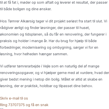
til
at
få
fat
i,
møder
op
som
aftalt
og
leverer
et
resultat,
der
passer
til
både
boligen
og
dine
ønsker.
Hos
Tømrer
Alkærsig
tager
vi
dit
projekt
seriøst
fra
start
til
slut.
Vi
rådgiver
ærligt
og
finder
løsninger,
der
passer
til
huset,
økonomien
og
tidsplanen,
så
du
får
en
renovering,
der
fungerer
i
praksis
og
holder
i
mange
år.
Har
du
brug
for
hjælp
til
både
forbedringer,
modernisering
og
ombygning,
sørger
vi
for
en
løsning,
hvor
helheden
hænger
sammen.
Vi
udfører
tømrerarbejde
i
Vejle
som
en
naturlig
del
af
mange
renoveringsopgaver,
og
vi
hjælper
gerne
med
at
vurdere,
hvad
der
giver
bedst
mening
i
netop
din
bolig.
Målet
er
altid
at
skabe
en
løsning,
der
er
praktisk,
holdbar
og
tilpasset
dine
behov.
Skriv e-mail til os
Ring 73707375 og få en snak