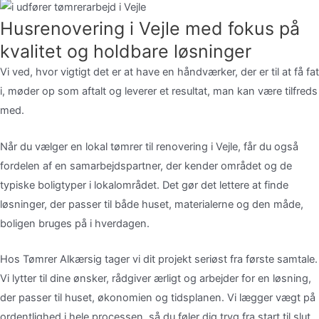
Husrenovering i Vejle med fokus på
kvalitet og holdbare løsninger
V
i
ved,
hvor
vigtigt
det
er
at
have
en
håndværker,
der
er
til
at
få
fat
i,
møder
op
som
aftalt
og
leverer
et
resultat,
man
kan
være
tilfreds
med.
Når
du
vælger
en
lokal
tømrer
til
renovering
i
Vejle,
får
du
også
fordelen
af
en
samarbejdspartner,
der
kender
området
og
de
typiske
boligtyper
i
lokalområdet.
Det
gør
det
lettere
at
finde
løsninger,
der
passer
til
både
huset,
materialerne
og
den
måde,
boligen
bruges
på
i
hverdagen.
Hos
Tømrer
Alkærsig
tager
vi
dit
projekt
seriøst
fra
første
samtale.
Vi
lytter
til
dine
ønsker,
rådgiver
ærligt
og
arbejder
for
en
løsning,
der
passer
til
huset,
økonomien
og
tidsplanen.
Vi
lægger
vægt
på
ordentlighed
i
hele
processen,
så
du
føler
dig
tryg
fra
start
til
slut.