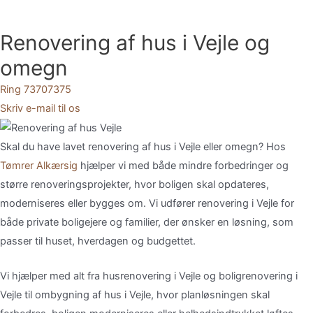
Gå
til
Renovering af hus i Vejle og
indholdet
omegn
Ring 73707375
Skriv e-mail til os
Skal
du
have
lavet
renovering
af
hus
i
Vejle
eller
omegn?
Hos
Tømrer
Alkærsig
hjælper
vi
med
både
mindre
forbedringer
og
større
renoveringsprojekter,
hvor
boligen
skal
opdateres,
moderniseres
eller
bygges
om.
Vi
udfører
renovering
i
Vejle
for
både
private
boligejere
og
familier,
der
ønsker
en
løsning,
som
passer
til
huset,
hverdagen
og
budgettet.
Vi
hjælper
med
alt
fra
husrenovering
i
Vejle
og
boligrenovering
i
Vejle
til
ombygning
af
hus
i
Vejle,
hvor
planløsningen
skal