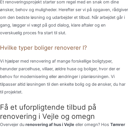
Et
renoveringsprojekt
starter
som
regel
med
en
snak
om
dine
ønsker,
behov
og
muligheder.
Herefter
ser
vi
på
opgaven,
rådgiver
om
den
bedste
løsning
og
udarbejder
et
tilbud.
Når
arbejdet
går
i
gang,
lægger
vi
vægt
på
god
dialog,
klare
aftaler
og
en
overskuelig
proces
fra
start
til
slut.
Hvilke typer boliger renoverer I?
Vi
hjælper
med
renovering
af
mange
forskellige
boligtyper,
herunder
parcelhuse,
villaer,
ældre
huse
og
boliger,
hvor
der
er
behov
for
modernisering
eller
ændringer
i
planløsningen.
Vi
tilpasser
altid
løsningen
til
den
enkelte
bolig
og
de
ønsker,
du
har
til
projektet.
Få et uforpligtende tilbud på
renovering i Vejle og omegn
Overvejer du
renovering af hus i Vejle
eller omegn? Hos
Tømrer