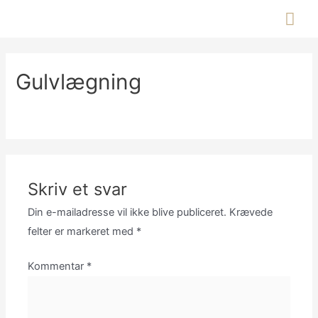
Gå
Hov
til
indholdet
Gulvlægning
Skriv et svar
Din e-mailadresse vil ikke blive publiceret.
Krævede
felter er markeret med
*
Kommentar
*