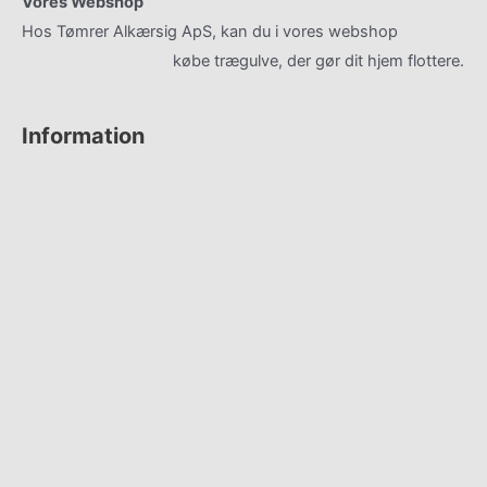
Vores Webshop
Hos Tømrer Alkærsig ApS, kan du i vores webshop
gulvhaandvaerk.dk
købe trægulve, der gør dit hjem flottere.
Information
Kontakt
Om os
Gulv Showroom
Referencer
Privatlivspolitik
Cookiepolitik