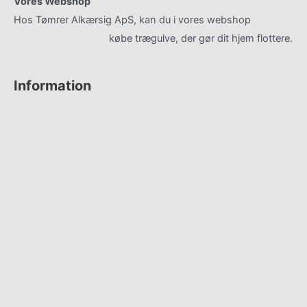
Vores Webshop
Hos Tømrer Alkærsig ApS, kan du i vores webshop
gulvhaandvaerk.dk
købe trægulve, der gør dit hjem flottere.
Information
Kontakt
Om os
Gulv Showroom
Referencer
Privatlivspolitik
Cookiepolitik