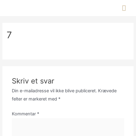
Gå
Hov
til
indholdet
7
Skriv et svar
Din e-mailadresse vil ikke blive publiceret.
Krævede
felter er markeret med
*
Kommentar
*